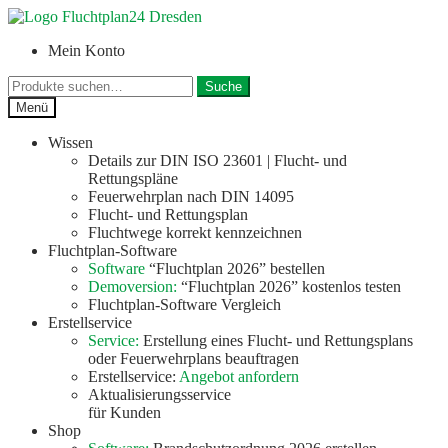
Zur
Zum
Navigation
Inhalt
Mein Konto
springen
springen
Suche
Suche
nach:
Menü
Wissen
Details zur DIN ISO 23601 | Flucht- und
Rettungspläne
Feuerwehrplan nach DIN 14095
Flucht- und Rettungsplan
Fluchtwege korrekt kennzeichnen
Fluchtplan-Software
Software
“Fluchtplan 2026” bestellen
Demoversion:
“Fluchtplan 2026” kostenlos testen
Fluchtplan-Software Vergleich
Erstellservice
Service:
Erstellung eines Flucht- und Rettungsplans
oder Feuerwehrplans beauftragen
Erstellservice:
Angebot anfordern
Aktualisierungsservice
für Kunden
Shop