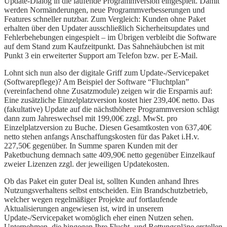
Update-Dialog in die laufende Programmversion eingespielt. Damit
werden Normänderungen, neue Programmverbesserungen und
Features schneller nutzbar. Zum Vergleich: Kunden ohne Paket
erhalten über den Updater ausschließlich Sicherheitsupdates und
Fehlerbehebungen eingespielt – im Übrigen verbleibt die Software
auf dem Stand zum Kaufzeitpunkt. Das Sahnehäubchen ist mit
Punkt 3 ein erweiterter Support am Telefon bzw. per E-Mail.
Lohnt sich nun also der digitale Griff zum Update-/Servicepaket
(Softwarepflege)? Am Beispiel der Software “Fluchtplan”
(vereinfachend ohne Zusatzmodule) zeigen wir die Ersparnis auf:
Eine zusätzliche Einzelplatzversion kostet hier 239,40€ netto. Das
(fakultative) Update auf die nächsthöhere Programmversion schlägt
dann zum Jahreswechsel mit 199,00€ zzgl. MwSt. pro
Einzelplatzversion zu Buche. Diesen Gesamtkosten von 637,40€
netto stehen anfangs Anschaffungskosten für das Paket i.H.v.
227,50€ gegenüber. In Summe sparen Kunden mit der
Paketbuchung demnach satte 409,90€ netto gegenüber Einzelkauf
zweier Lizenzen zzgl. der jeweiligen Updatekosten.
Ob das Paket ein guter Deal ist, sollten Kunden anhand Ihres
Nutzungsverhaltens selbst entscheiden. Ein Brandschutzbetrieb,
welcher wegen regelmäßiger Projekte auf fortlaufende
Aktualisierungen angewiesen ist, wird in unserem
Update-/Servicepaket womöglich eher einen Nutzen sehen.
Unternehmen, die hingegen Ihre Flucht- und Rettungspläne erstellen