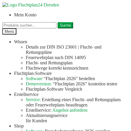
Zur
Zum
Navigation
Inhalt
Mein Konto
springen
springen
Suche
Suche
nach:
Menü
Wissen
Details zur DIN ISO 23601 | Flucht- und
Rettungspläne
Feuerwehrplan nach DIN 14095
Flucht- und Rettungsplan
Fluchtwege korrekt kennzeichnen
Fluchtplan-Software
Software
“Fluchtplan 2026” bestellen
Demoversion:
“Fluchtplan 2026” kostenlos testen
Fluchtplan-Software Vergleich
Erstellservice
Service:
Erstellung eines Flucht- und Rettungsplans
oder Feuerwehrplans beauftragen
Erstellservice:
Angebot anfordern
Aktualisierungsservice
für Kunden
Shop