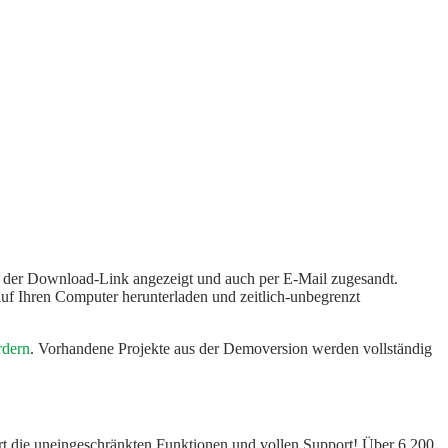
te der Download-Link angezeigt und auch per E-Mail zugesandt.
f Ihren Computer herunterladen und zeitlich-unbegrenzt
rdern
. Vorhandene Projekte aus der Demoversion werden vollständig
rt die uneingeschränkten Funktionen und vollen Support! Über 6.200