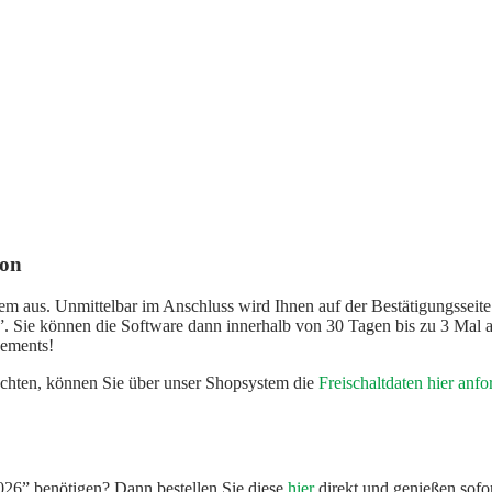
ion
tem aus. Unmittelbar im Anschluss wird Ihnen auf der Bestätigungssei
 Sie können die Software dann innerhalb von 30 Tagen bis zu 3 Mal au
nements!
möchten, können Sie über unser Shopsystem die
Freischaltdaten hier anfo
2026” benötigen? Dann bestellen Sie diese
hier
direkt und genießen sofo