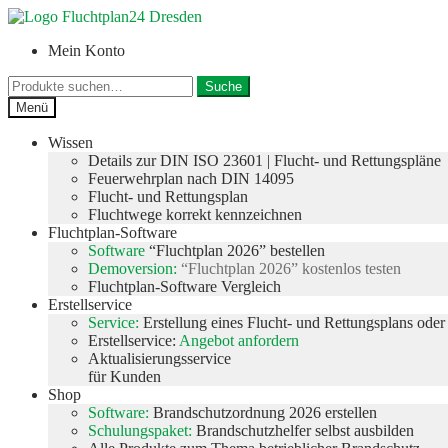
Zur
Zum
Navigation
Inhalt
Mein Konto
springen
springen
Suche
Suche
nach:
Menü
Wissen
Details zur DIN ISO 23601 | Flucht- und Rettungspläne
Feuerwehrplan nach DIN 14095
Flucht- und Rettungsplan
Fluchtwege korrekt kennzeichnen
Fluchtplan-Software
Software
“Fluchtplan 2026” bestellen
Demoversion:
“Fluchtplan 2026” kostenlos testen
Fluchtplan-Software Vergleich
Erstellservice
Service:
Erstellung eines Flucht- und Rettungsplans ode
Erstellservice:
Angebot anfordern
Aktualisierungsservice
für Kunden
Shop
Software:
Brandschutzordnung 2026 erstellen
Schulungspaket:
Brandschutzhelfer selbst ausbilden