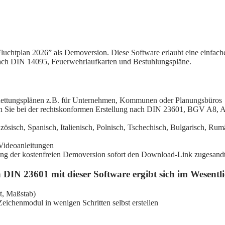
“Fluchtplan 2026” als Demoversion. Diese Software erlaubt eine einfa
ch DIN 14095, Feuerwehrlaufkarten und Bestuhlungspläne.
nd Rettungsplänen z.B. für Unternehmen, Kommunen oder Planungsbüros
en Sie bei der rechtskonformen Erstellung nach DIN 23601, BGV A8, 
zösisch, Spanisch, Italienisch, Polnisch, Tschechisch, Bulgarisch, Ru
Videoanleitungen
llung der kostenfreien Demoversion sofort den Download-Link zugesand
 DIN 23601 mit dieser Software ergibt sich im Wesentl
at, Maßstab)
eichenmodul in wenigen Schritten selbst erstellen